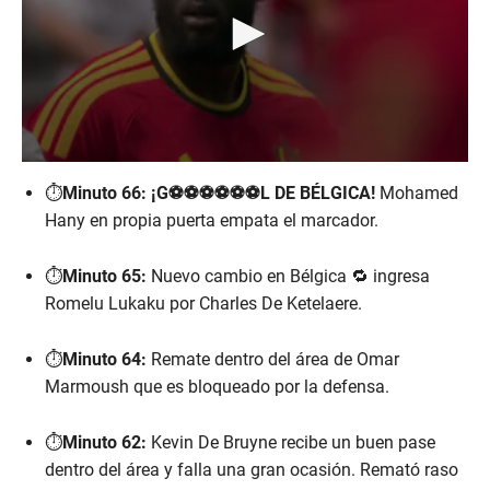
0
s
⏱️
Minuto 66:
¡G⚽⚽⚽⚽⚽⚽L DE BÉLGICA!
Mohamed
e
Hany en propia puerta empata el marcador.
c
o
n
d
⏱️
Minuto 65:
Nuevo cambio en Bélgica 🔁 ingresa
s
Romelu Lukaku por Charles De Ketelaere.
o
f
1
⏱️
Minuto 64:
Remate dentro del área de Omar
m
i
Marmoush que es bloqueado por la defensa.
n
u
t
⏱️
Minuto 62:
Kevin De Bruyne recibe un buen pase
e
,
dentro del área y falla una gran ocasión. Remató raso
2