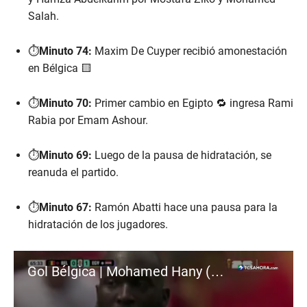
Salah.
⏱️
Minuto 74:
Maxim De Cuyper recibió amonestación
en Bélgica 🟨
⏱️
Minuto 70:
Primer cambio en Egipto 🔁 ingresa Rami
Rabia por Emam Ashour.
⏱️
Minuto 69:
Luego de la pausa de hidratación, se
reanuda el partido.
⏱️
Minuto 67:
Ramón Abatti hace una pausa para la
hidratación de los jugadores.
Gol Bélgica | Mohamed Hany (autogol)