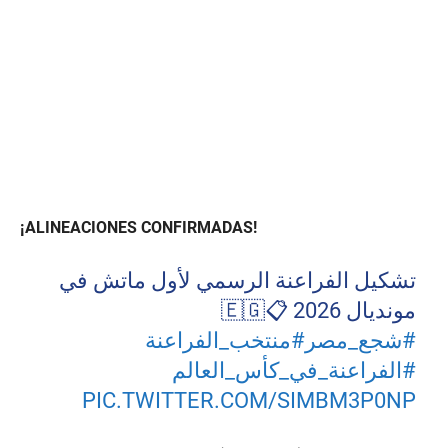
¡ALINEACIONES CONFIRMADAS!
تشكيل الفراعنة الرسمي لأول ماتش في
مونديال 2026 📋🇪🇬
#شجع_مصر
#منتخب_الفراعنة
#الفراعنة_في_كأس_العالم
PIC.TWITTER.COM/SIMBM3P0NP