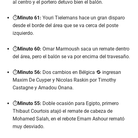
al centro y el portero detuvo bien el balón.
8
s
e
⏱️
Minuto 61:
Youri Tielemans hace un gran disparo
c
o
desde el borde del área que se va cerca del poste
n
d
izquierdo.
s
⏱️
Minuto 60:
Omar Marmoush saca un remate dentro
del área, pero el balón se va por encima del travesaño.
⏱️
Minuto 56:
Dos cambios en Bélgica 🔁 ingresan
Maxim De Cuyper y Nicolas Raskin por Timothy
Castagne y Amadou Onana.
⏱️
Minuto 55:
Doble ocasión para Egipto, primero
Thibaut Courtois atajó el remate de cabeza de
Mohamed Salah, en el rebote Emam Ashour remató
muy desviado.