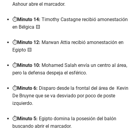
Ashour abre el marcador.
c
o
n
d
⏱️
Minuto 14:
Timothy Castagne recibió amonestación
s
en Bélgica 🟨
o
f
1
⏱️
Minuto 12:
Marwan Attia recibió amonestación en
m
i
Egipto 🟨
n
u
t
⏱️
Minuto 10:
Mohamed Salah envía un centro al área,
e
,
pero la defensa despeja el esférico.
1
2
s
⏱️
Minuto 6:
Disparo desde la frontal del área de Kevin
e
De Bruyne que se va desviado por poco de poste
c
o
izquierdo.
n
d
s
⏱️
Minuto 5:
Egipto domina la posesión del balón
buscando abrir el marcador.