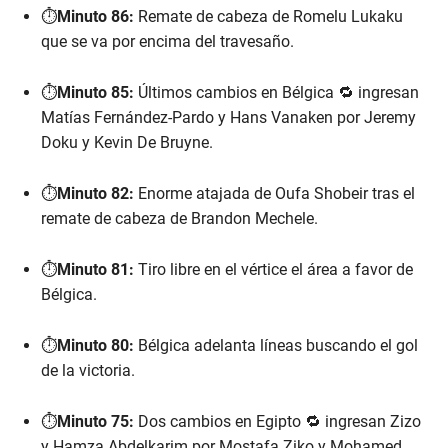
⏱️
Minuto 86:
Remate de cabeza de Romelu Lukaku
que se va por encima del travesaño.
⏱️
Minuto 85:
Últimos cambios en Bélgica 🔁 ingresan
Matías Fernández-Pardo y Hans Vanaken por Jeremy
Doku y Kevin De Bruyne.
⏱️
Minuto 82:
Enorme atajada de Oufa Shobeir tras el
remate de cabeza de Brandon Mechele.
⏱️
Minuto 81:
Tiro libre en el vértice el área a favor de
Bélgica.
⏱️
Minuto 80:
Bélgica adelanta líneas buscando el gol
de la victoria.
⏱️
Minuto 75:
Dos cambios en Egipto 🔁 ingresan Zizo
y Hamza Abdelkarim por Mostafa Ziko y Mohamed