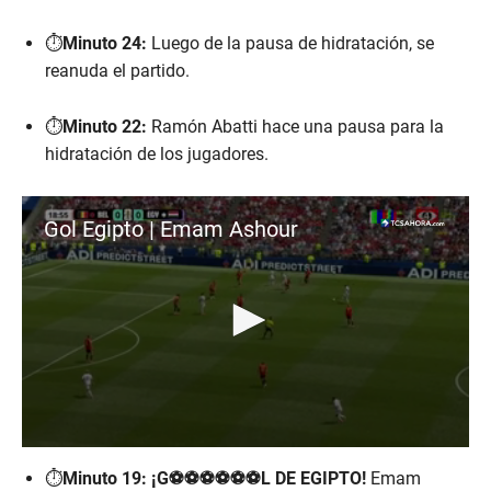
⏱️
Minuto 24:
Luego de la pausa de hidratación, se
reanuda el partido.
⏱️
Minuto 22:
Ramón Abatti hace una pausa para la
hidratación de los jugadores.
Gol Egipto | Emam Ashour
0
s
⏱️
Minuto 19:
¡G⚽⚽⚽⚽⚽⚽L DE EGIPTO!
Emam
e