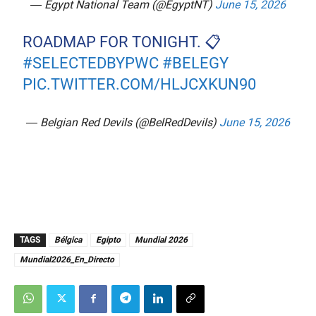
— Egypt National Team (@EgyptNT)
June 15, 2026
ROADMAP FOR TONIGHT. 📋
#SELECTEDBYPWC
#BELEGY
PIC.TWITTER.COM/HLJCXKUN90
— Belgian Red Devils (@BelRedDevils)
June 15, 2026
TAGS
Bélgica
Egipto
Mundial 2026
Mundial2026_En_Directo