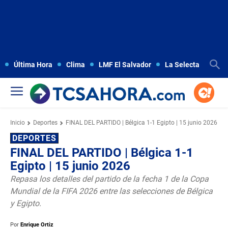
Última Hora
Clima
LMF El Salvador
La Selecta
Copa
Inicio
Deportes
FINAL DEL PARTIDO | Bélgica 1-1 Egipto | 15 junio 2026
DEPORTES
FINAL DEL PARTIDO | Bélgica 1-1
Egipto | 15 junio 2026
Repasa los detalles del partido de la fecha 1 de la Copa
Mundial de la FIFA 2026 entre las selecciones de Bélgica
y Egipto.
Por
Enrique Ortiz