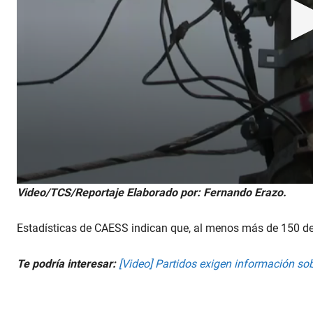
0
Video/TCS/Reportaje Elaborado por: Fernando Erazo.
s
e
c
Estadísticas de CAESS indican que, al menos más de 150 de
o
n
d
Te podría interesar:
[Video] Partidos exigen información sob
s
o
f
1
m