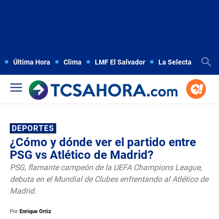
Última Hora
Clima
LMF El Salvador
La Selecta
Copa
DEPORTES
¿Cómo y dónde ver el partido entre
PSG vs Atlético de Madrid?
PSG, flamante campeón de la UEFA Champions League,
debuta en el Mundial de Clubes enfrentando al Atlético de
Madrid.
Por
Enrique Ortiz