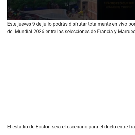
0
Este jueves 9 de julio podrás disfrutar totalmente en vivo po
s
del Mundial 2026 entre las selecciones de Francia y Marrue
e
c
o
n
d
s
o
f
3
6
s
e
c
o
n
d
s
V
o
l
El estadio de Boston será el escenario para el duelo entre f
u
m