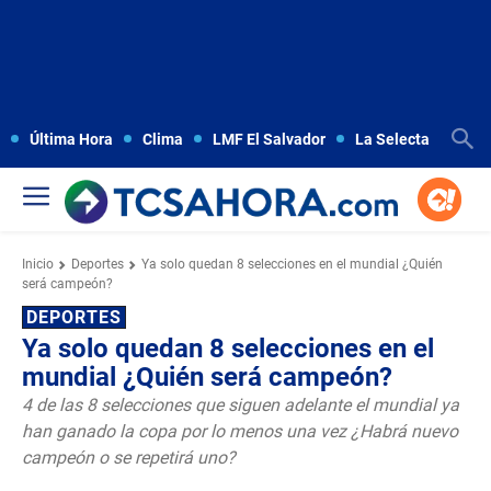
Última Hora
Clima
LMF El Salvador
La Selecta
Copa
Inicio
Deportes
Ya solo quedan 8 selecciones en el mundial ¿Quién
será campeón?
DEPORTES
Ya solo quedan 8 selecciones en el
mundial ¿Quién será campeón?
4 de las 8 selecciones que siguen adelante el mundial ya
han ganado la copa por lo menos una vez ¿Habrá nuevo
campeón o se repetirá uno?