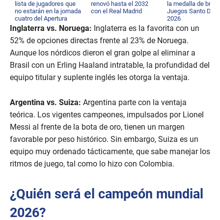
lista de jugadores que
renovó hasta el 2032
la medalla de bron
no estarán en la jornada
con el Real Madrid
Juegos Santo Dom
cuatro del Apertura
2026
2026
Inglaterra vs. Noruega:
Inglaterra es la favorita con un
52% de opciones directas frente al 23% de Noruega.
Aunque los nórdicos dieron el gran golpe al eliminar a
Brasil con un Erling Haaland intratable, la profundidad del
equipo titular y suplente inglés les otorga la ventaja.
Argentina vs. Suiza:
Argentina parte con la ventaja
teórica. Los vigentes campeones, impulsados por Lionel
Messi al frente de la bota de oro, tienen un margen
favorable por peso histórico. Sin embargo, Suiza es un
equipo muy ordenado tácticamente, que sabe manejar los
ritmos de juego, tal como lo hizo con Colombia.
¿Quién será el campeón mundial
2026?