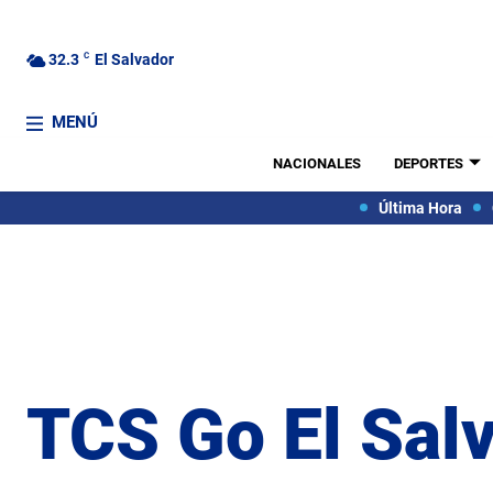
32.3
C
El Salvador
MENÚ
NACIONALES
DEPORTES
Última Hora
TCS Go El Sal