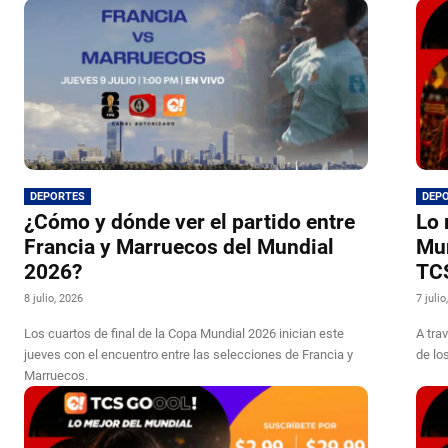
DEPORTES
DEP
¿Cómo y dónde ver el partido entre
Lo 
Francia y Marruecos del Mundial
Mun
2026?
TC
8 julio, 2026
7 julio
Los cuartos de final de la Copa Mundial 2026 inician este
A tra
jueves con el encuentro entre las selecciones de Francia y
de lo
Marruecos.