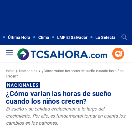
Última Hora
Clima
LMF El Salvador
La Selecta
Copa
Inicio
Nacionales
¿Cómo varían las horas de sueño cuando los niños
crecen?
NACIONALES
¿Cómo varían las horas de sueño
cuando los niños crecen?
El sueño y su calidad evolucionan a lo largo del
crecimiento. Por ello, es fundamental tomar en cuenta los
cambios en los patrones.