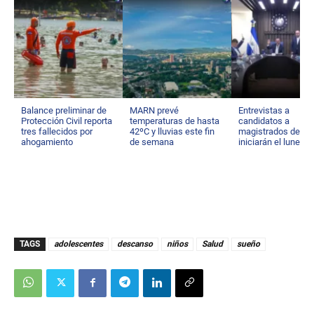
Balance preliminar de
MARN prevé
Entrevistas a
Protección Civil reporta
temperaturas de hasta
candidatos a
tres fallecidos por
42ºC y lluvias este fin
magistrados de C
ahogamiento
de semana
iniciarán el lunes
TAGS
adolescentes
descanso
niños
Salud
sueño