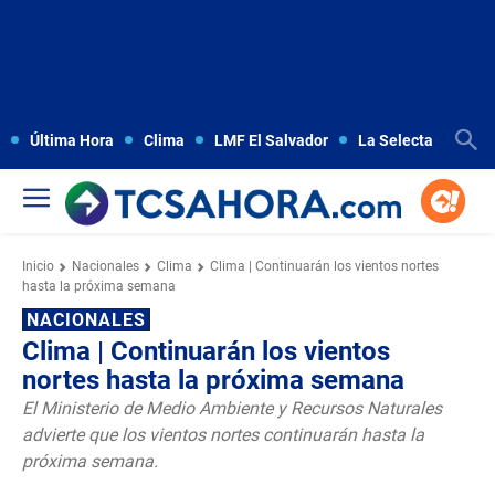
Última Hora
Clima
LMF El Salvador
La Selecta
Copa
Inicio
Nacionales
Clima
Clima | Continuarán los vientos nortes
hasta la próxima semana
NACIONALES
Clima | Continuarán los vientos
nortes hasta la próxima semana
El Ministerio de Medio Ambiente y Recursos Naturales
advierte que los vientos nortes continuarán hasta la
próxima semana.