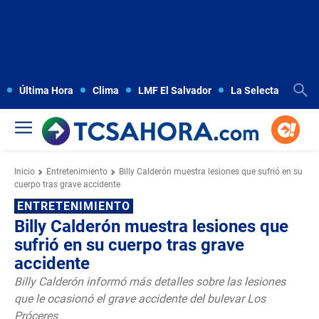
Última Hora
Clima
LMF El Salvador
La Selecta
Copa
Inicio
Entretenimiento
Billy Calderón muestra lesiones que sufrió en su
cuerpo tras grave accidente
ENTRETENIMIENTO
Billy Calderón muestra lesiones que
sufrió en su cuerpo tras grave
accidente
Billy Calderón informó más detalles sobre las lesiones
que le ocasionó el grave accidente del bulevar Los
Próceres