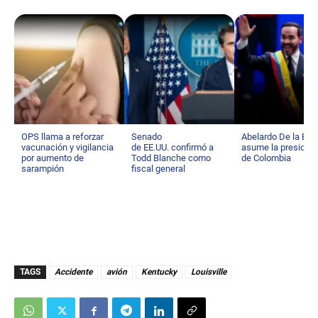
OPS llama a reforzar
Senado
Abelardo De la Espr
vacunación y vigilancia
de EE.UU. confirmó a
asume la presiden
por aumento de
Todd Blanche como
de Colombia
sarampión
fiscal general
TAGS
Accidente
avión
Kentucky
Louisville