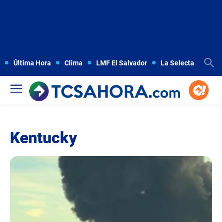
Última Hora
Clima
LMF El Salvador
La Selecta
Copa
Kentucky