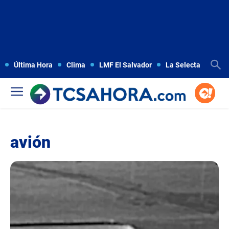
Última Hora
Clima
LMF El Salvador
La Selecta
Copa
avión