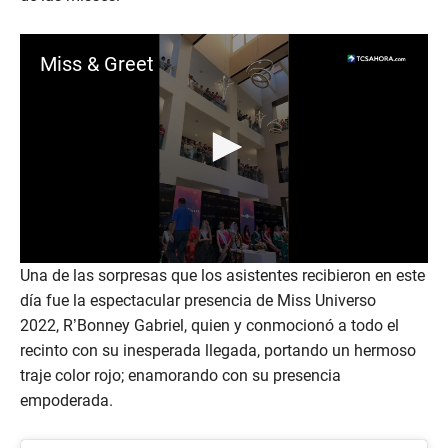
Miss & Greet
0
Una de las sorpresas que los asistentes recibieron en este
s
día fue la espectacular presencia de Miss Universo
e
c
2022, R’Bonney Gabriel, quien y conmocionó a todo el
o
n
recinto con su inesperada llegada, portando un hermoso
d
traje color rojo; enamorando con su presencia
s
o
empoderada.
f
1
2