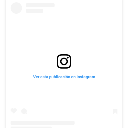
s
e
c
o
n
d
s
Ver esta publicación en Instagram