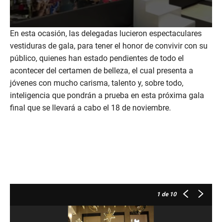
0
En esta ocasión, las delegadas lucieron espectaculares
s
vestiduras de gala, para tener el honor de convivir con su
e
c
público, quienes han estado pendientes de todo el
o
n
acontecer del certamen de belleza, el cual presenta a
d
jóvenes con mucho carisma, talento y, sobre todo,
s
o
inteligencia que pondrán a prueba en esta próxima gala
f
final que se llevará a cabo el 18 de noviembre.
2
4
s
e
c
o
n
d
s
1
de 10