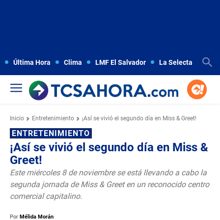
Última Hora
Clima
LMF El Salvador
La Selecta
Copa
Inicio
Entretenimiento
¡Así se vivió el segundo día en Miss & Greet!
ENTRETENIMIENTO
¡Así se vivió el segundo día en Miss &
Greet!
Este miércoles 8 de noviembre se está llevando a cabo la
segunda jornada de Miss & Greet en un reconocido centro
comercial capitalino.
Por
Mélida Morán