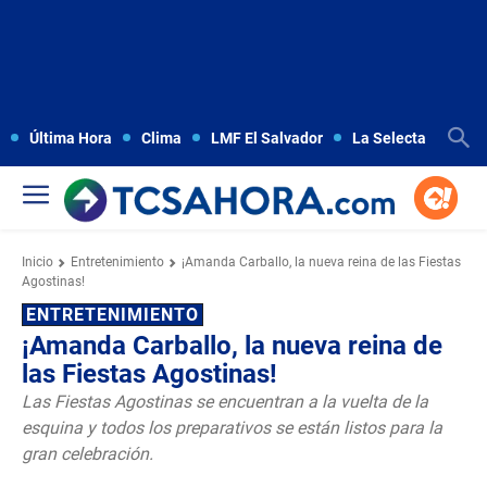
Última Hora
Clima
LMF El Salvador
La Selecta
Copa
Inicio
Entretenimiento
¡Amanda Carballo, la nueva reina de las Fiestas
Agostinas!
ENTRETENIMIENTO
¡Amanda Carballo, la nueva reina de
las Fiestas Agostinas!
Las Fiestas Agostinas se encuentran a la vuelta de la
esquina y todos los preparativos se están listos para la
gran celebración.