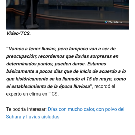
0
Video/TCS.
s
e
c
“Vamos a tener lluvias, pero tampoco van a ser de
o
n
preocupación; recordemos que lluvias sorpresas en
d
determinados puntos, pueden darse. Estamos
s
o
básicamente a pocos días que de inicio de acuerdo a lo
f
que históricamente se ha llamado el 15 de mayo, como
1
0
el establecimiento de la época lluviosa”
, recordó el
m
experto en clima en TCS.
i
n
u
t
Te podría interesar:
Días con mucho calor, con polvo del
e
Sahara y lluvias aisladas
s
,
3
4