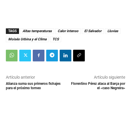
s
e
c
o
n
d
s
TAGS
Altas temperaturas
Calor intenso
El Salvador
Lluvias
Moisés Urbina y el Clima
TCS
Artículo anterior
Artículo siguiente
Alianza suma sus primeros fichajes
Florentino Pérez ataca al Barça por
para el próximo torneo
el «caso Negreira»