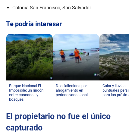
Colonia San Francisco, San Salvador.
Te podría interesar
Parque Nacional El
Dos fallecidos por
Calor y lluvias
Imposible: un rincón
ahogamiento en
puntuales persisti
entre cascadas y
período vacacional
para las próximas 
bosques
El propietario no fue el único
capturado