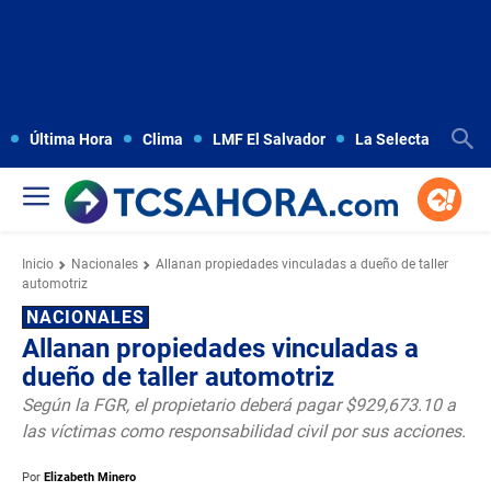
Última Hora
Clima
LMF El Salvador
La Selecta
Copa
Inicio
Nacionales
Allanan propiedades vinculadas a dueño de taller
automotriz
NACIONALES
Allanan propiedades vinculadas a
dueño de taller automotriz
Según la FGR, el propietario deberá pagar $929,673.10 a
las víctimas como responsabilidad civil por sus acciones.
Por
Elizabeth Minero