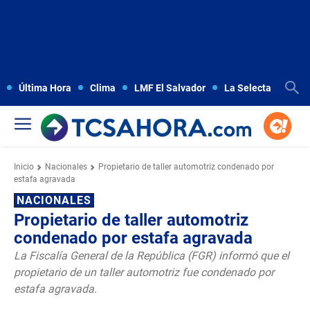
Última Hora
Clima
LMF El Salvador
La Selecta
Copa
Inicio
Nacionales
Propietario de taller automotriz condenado por
estafa agravada
NACIONALES
Propietario de taller automotriz
condenado por estafa agravada
La Fiscalía General de la República (FGR) informó que el
propietario de un taller automotriz fue condenado por
estafa agravada.