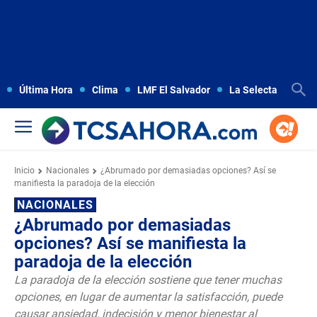
Última Hora
Clima
LMF El Salvador
La Selecta
Copa
Inicio
Nacionales
¿Abrumado por demasiadas opciones? Así se
manifiesta la paradoja de la elección
NACIONALES
¿Abrumado por demasiadas
opciones? Así se manifiesta la
paradoja de la elección
La paradoja de la elección sostiene que tener muchas
opciones, en lugar de aumentar la satisfacción, puede
causar ansiedad, indecisión y menor bienestar al