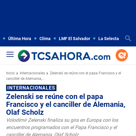
Última Hora
Clima
LMF El Salvador
La Selecta
Copa
Inicio
Internacionales
Zelenski se reúne con el papa Francisco y el
canciller de Alemania,...
INTERNACIONALES
Zelenski se reúne con el papa
Francisco y el canciller de Alemania,
Olaf Scholz
Volodímir Zelenski finaliza su gira en Europa con los
encuentros programados con el Papa Francisco y el
canciller de Alemania, Olaf Scholz.