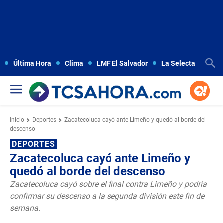
Última Hora
Clima
LMF El Salvador
La Selecta
Copa
Inicio
Deportes
Zacatecoluca cayó ante Limeño y quedó al borde del
descenso
DEPORTES
Zacatecoluca cayó ante Limeño y
quedó al borde del descenso
Zacatecoluca cayó sobre el final contra Limeño y podría
confirmar su descenso a la segunda división este fin de
semana.