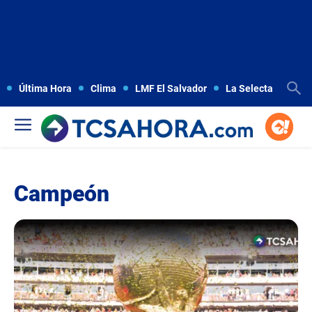
Última Hora
Clima
LMF El Salvador
La Selecta
Copa
Campeón