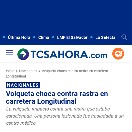
Última Hora
Clima
LMF El Salvador
La Selecta
Copa
Inicio
Nacionales
Volqueta choca contra rastra en carretera
Longitudinal
NACIONALES
Volqueta choca contra rastra en
carretera Longitudinal
La volqueta impactó contra una rastra que estaba
estacionada. Una persona lesionada fue trasladada a un
centro médico.