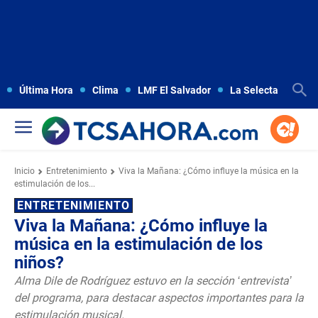
Última Hora
Clima
LMF El Salvador
La Selecta
Copa
Inicio
Entretenimiento
Viva la Mañana: ¿Cómo influye la música en la
estimulación de los...
ENTRETENIMIENTO
Viva la Mañana: ¿Cómo influye la
música en la estimulación de los
niños?
Alma Dile de Rodríguez estuvo en la sección ‘entrevista’
del programa, para destacar aspectos importantes para la
estimulación musical.