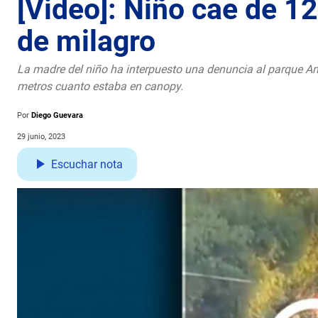
[Video]: Niño cae de 1
de milagro
La madre del niño ha interpuesto una denuncia al parque Am
metros cuanto estaba en canopy.
Por
Diego Guevara
29 junio, 2023
Escuchar nota