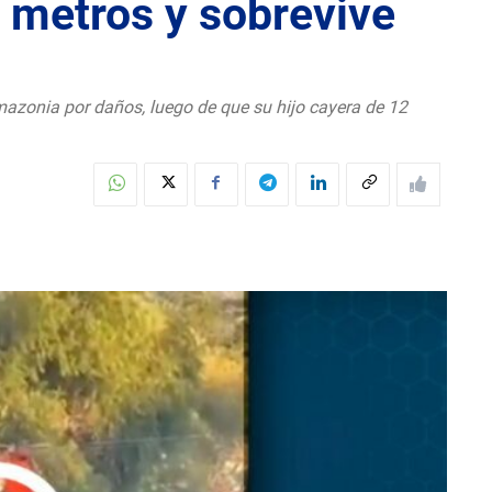
2 metros y sobrevive
azonia por daños, luego de que su hijo cayera de 12