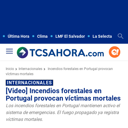
Última Hora
Clima
LMF El Salvador
La Selecta
Copa
Inicio
Internacionales
Incendios forestales en Portugal provocan
víctimas mortales
INTERNACIONALES
[Video] Incendios forestales en
Portugal provocan víctimas mortales
Los incendios forestales en Portugal mantienen activo el
sistema de emergencias. El fuego propagado ya registra
víctimas mortales.