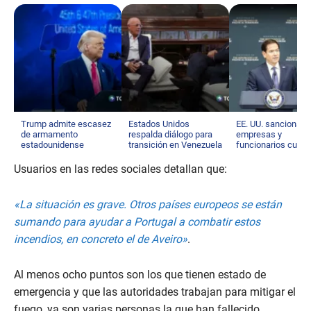
Trump admite escasez
Estados Unidos
EE. UU. sanciona a
de armamento
respalda diálogo para
empresas y
estadounidense
transición en Venezuela
funcionarios cuba
Usuarios en las redes sociales detallan que:
«La situación es grave. Otros países europeos se están
sumando para ayudar a Portugal a combatir estos
incendios, en concreto el de Aveiro»
.
Al menos ocho puntos son los que tienen estado de
emergencia y que las autoridades trabajan para mitigar el
fuego, ya son varias personas la que han fallecido.