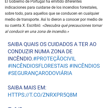
n
El Gobierno de Portugal ha emitido diferentes
u
indicaciones para cuidarse de los incendios forestales,
t
e
sobre todo, para aquellos que se conducen en cualquier
,
medio de transporte. Así lo dieron a conocer por medio de
1
s
su cuenta X. Escribió:
«Descubra qué precauciones tomar
e
al conducir en una zona de incendio.»
c
o
n
SAIBA QUAIS OS CUIDADOS A TER AO
d
CONDUZIR NUMA ZONA DE
INCÊNDIO.
#PROTEÇÃOCIVIL
#INCÊNDIOSFLORESTAIS
#INCÊNDIOS
#SEGURANÇARODOVIÁRIA
SAIBA MAIS EM:
HTTPS://T.CO/ZNRXPR5Q8M