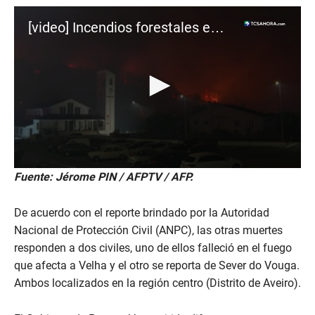
[video] Incendios forestales en Portugal activan emergencia
0
Fuente: Jérome PIN / AFPTV / AFP.
s
e
c
De acuerdo con el reporte brindado por la Autoridad
o
n
Nacional de Protección Civil (ANPC), las otras muertes
d
responden a dos civiles, uno de ellos falleció en el fuego
s
o
que afecta a Velha y el otro se reporta de Sever do Vouga.
f
Ambos localizados en la región centro (Distrito de Aveiro).
1
m
i