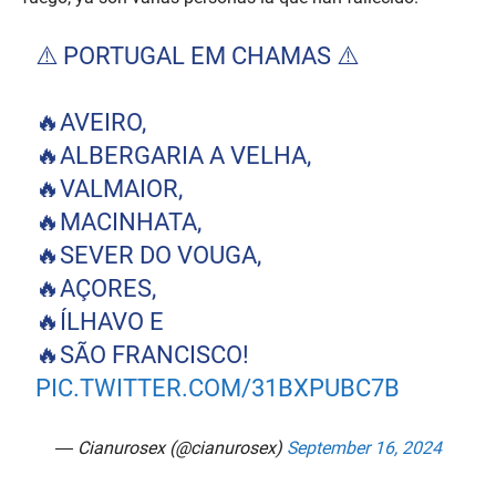
⚠️ PORTUGAL EM CHAMAS ⚠️
🔥AVEIRO,
🔥ALBERGARIA A VELHA,
🔥VALMAIOR,
🔥MACINHATA,
🔥SEVER DO VOUGA,
🔥AÇORES,
🔥ÍLHAVO E
🔥SÃO FRANCISCO!
PIC.TWITTER.COM/31BXPUBC7B
— Cianurosex (@cianurosex)
September 16, 2024