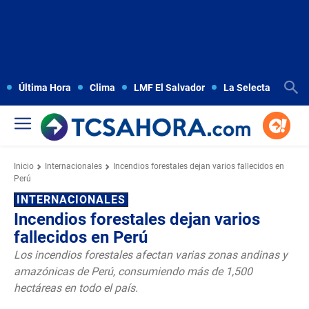
Última Hora
Clima
LMF El Salvador
La Selecta
Copa
Inicio
Internacionales
Incendios forestales dejan varios fallecidos en
Perú
INTERNACIONALES
Incendios forestales dejan varios
fallecidos en Perú
Los incendios forestales afectan varias zonas andinas y
amazónicas de Perú, consumiendo más de 1,500
hectáreas en todo el país.