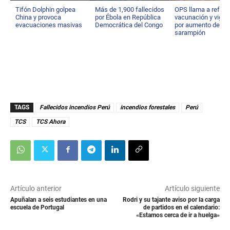
Tifón Dolphin golpea
Más de 1,900 fallecidos
OPS llama a reforz
China y provoca
por Ébola en República
vacunación y vigila
evacuaciones masivas
Democrática del Congo
por aumento de
sarampión
TAGS
Fallecidos incendios Perú
incendios forestales
Perú
TCS
TCS Ahora
Artículo anterior
Artículo siguiente
Apuñalan a seis estudiantes en una
Rodri y su tajante aviso por la carga
escuela de Portugal
de partidos en el calendario:
«Estamos cerca de ir a huelga»