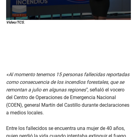
0
Video/TCS.
s
e
c
o
n
d
s
o
f
2
«Al momento tenemos 15 personas fallecidas reportadas
9
s
como consecuencia de los incendios forestales, que se
e
remontan a julio en algunas regiones”,
señaló el vocero
c
o
del Centro de Operaciones de Emergencia Nacional
n
d
(COEN), general Martín del Castillo durante declaraciones
s
a medios locales.
Entre los fallecidos se encuentra una mujer de 40 años,
quien perdió la vida cuando intentaba extinguir el fuego