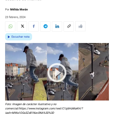
Por
Mélida Morán
23 febrero, 2024
Escuchar nota
Foto: Imagen de carácter ilustrativo y no
comercial/https://www.instagram.com/reel/C1zj6HzMaKH/?
igsh=MWg1OGx3ZzB1Nzc0NA%3D%3D