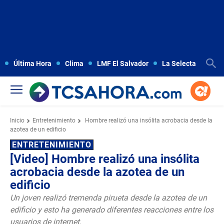
Última Hora
Clima
LMF El Salvador
La Selecta
Copa
Inicio
Entretenimiento
Hombre realizó una insólita acrobacia desde la
azotea de un edificio
ENTRETENIMIENTO
[Video] Hombre realizó una insólita
acrobacia desde la azotea de un
edificio
Un joven realizó tremenda pirueta desde la azotea de un
edificio y esto ha generado diferentes reacciones entre los
usuarios de internet.