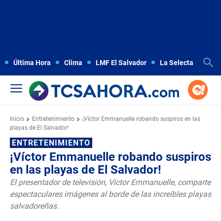
Última Hora
Clima
LMF El Salvador
La Selecta
Copa
Inicio
Entretenimiento
¡Víctor Emmanuelle robando suspiros en las
playas de El Salvador!
ENTRETENIMIENTO
¡Víctor Emmanuelle robando suspiros
en las playas de El Salvador!
El presentador de televisión, Víctor Emmanuelle, comparte
espectaculares imágenes al borde de las increíbles playas
salvadoreñas.