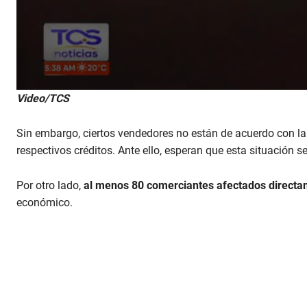
0
Video/TCS
s
e
c
Sin embargo, ciertos vendedores no están de acuerdo con la
o
n
respectivos créditos. Ante ello, esperan que esta situación 
d
s
o
Por otro lado,
al menos 80 comerciantes afectados direct
f
económico.
5
8
s
e
c
o
n
d
s
V