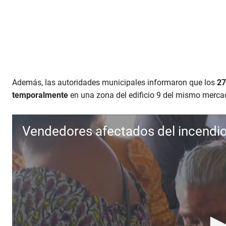
o
l
u
m
e
9
0
%
Además, las autoridades municipales informaron que los
27
temporalmente
en una zona del edificio 9 del mismo merca
Vendedores afectados del incendio