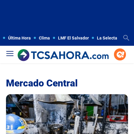
Última Hora
Clima
LMF El Salvador
La Selecta
Copa
Mercado Central