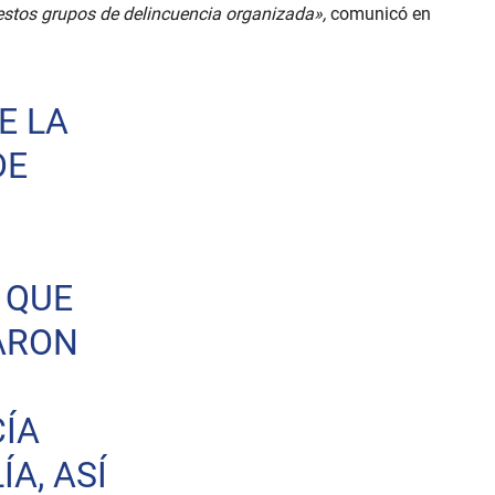
estos grupos de delincuencia organizada»,
comunicó en
E LA
DE
 QUE
ARON
ÍA
ÍA, ASÍ