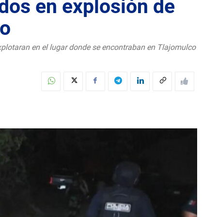
idos en explosión de
co
explotaran en el lugar donde se encontraban en Tlajomulco