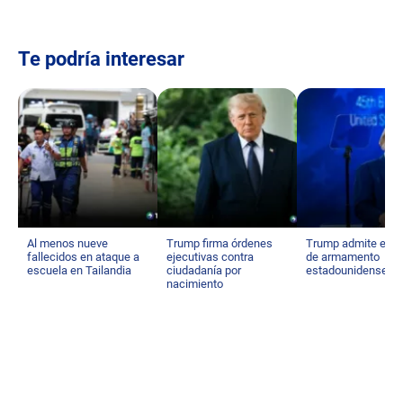
Te podría interesar
Al menos nueve
Trump firma órdenes
Trump admite esc
fallecidos en ataque a
ejecutivas contra
de armamento
escuela en Tailandia
ciudadanía por
estadounidense
nacimiento