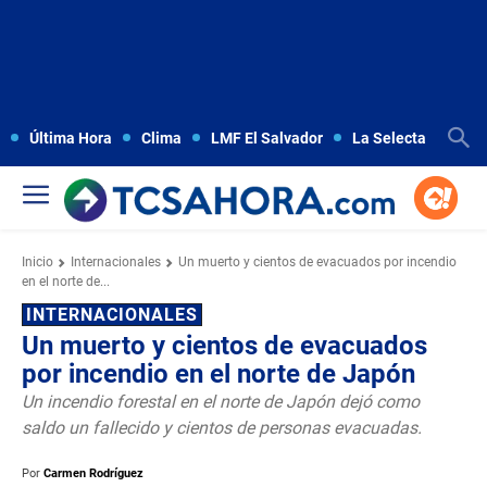
Última Hora
Clima
LMF El Salvador
La Selecta
Copa
Inicio
Internacionales
Un muerto y cientos de evacuados por incendio
en el norte de...
INTERNACIONALES
Un muerto y cientos de evacuados
por incendio en el norte de Japón
Un incendio forestal en el norte de Japón dejó como
saldo un fallecido y cientos de personas evacuadas.
Por
Carmen Rodríguez