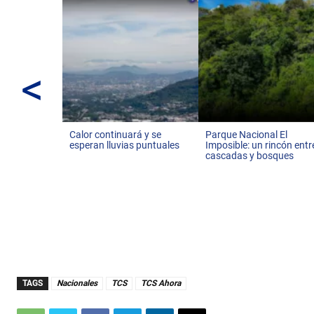
<
Calor continuará y se
Parque Nacional El
esperan lluvias puntuales
Imposible: un rincón entr
cascadas y bosques
TAGS
Nacionales
TCS
TCS Ahora