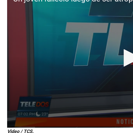
0
Video / TCS.