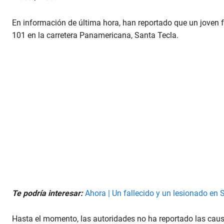
s
e
c
En información de última hora, han reportado que un joven fa
o
n
101 en la carretera Panamericana, Santa Tecla.
d
s
o
f
1
m
i
n
u
t
e
,
2
4
s
e
c
o
n
Te podría interesar:
Ahora | Un fallecido y un lesionado en
d
s
V
o
Hasta el momento, las autoridades no ha reportado las causa