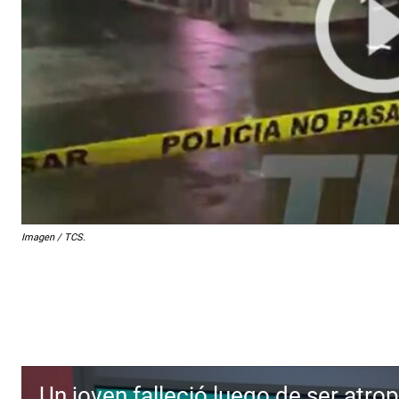
Imagen / TCS.
Un joven falleció luego de ser atro