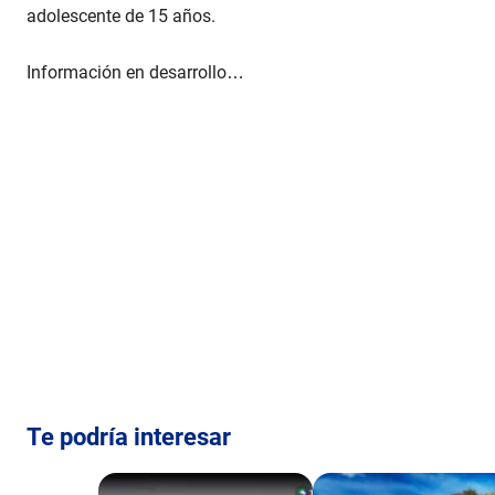
l
adolescente de 15 años.
u
m
e
Información en desarrollo…
9
0
%
Te podría interesar