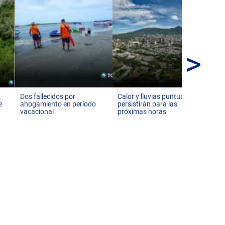
>
Alt
Pol
est
Dos fallecidos por
Calor y lluvias puntuales
e
ahogamiento en período
persistirán para las
vacacional
próximas horas