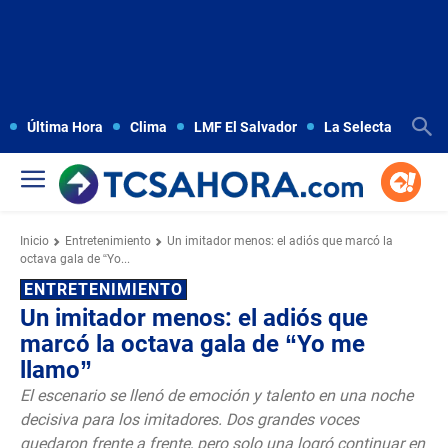
Última Hora
Clima
LMF El Salvador
La Selecta
Copa
Inicio
Entretenimiento
Un imitador menos: el adiós que marcó la
octava gala de “Yo...
ENTRETENIMIENTO
Un imitador menos: el adiós que
marcó la octava gala de “Yo me
llamo”
El escenario se llenó de emoción y talento en una noche
decisiva para los imitadores. Dos grandes voces
quedaron frente a frente, pero solo una logró continuar en