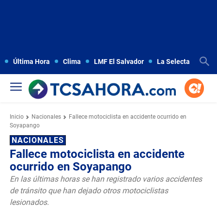
Última Hora
Clima
LMF El Salvador
La Selecta
Copa
Inicio
Nacionales
Fallece motociclista en accidente ocurrido en
Soyapango
NACIONALES
Fallece motociclista en accidente
ocurrido en Soyapango
En las últimas horas se han registrado varios accidentes
de tránsito que han dejado otros motociclistas
lesionados.