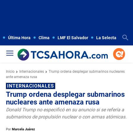
Última Hora
Clima
LMF El Salvador
La Selecta
Copa
Inicio
Internacionales
Trump ordena desplegar submarinos nucleares
ante amenaza rusa
INTERNACIONALES
Trump ordena desplegar submarinos
nucleares ante amenaza rusa
Donald Trump no especificó en su anuncio si se refería a
submarinos de propulsión nuclear o con armas atómicas.
Por
Marcela Juárez