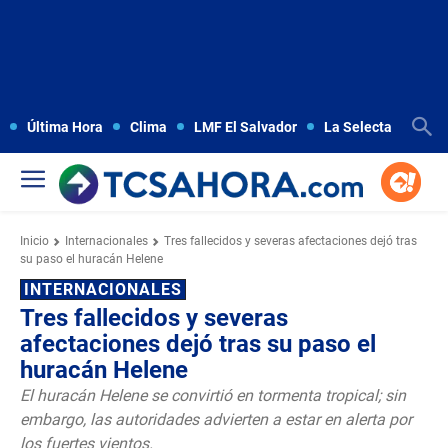
Última Hora
Clima
LMF El Salvador
La Selecta
Copa
Inicio
Internacionales
Tres fallecidos y severas afectaciones dejó tras
su paso el huracán Helene
INTERNACIONALES
Tres fallecidos y severas
afectaciones dejó tras su paso el
huracán Helene
El huracán Helene se convirtió en tormenta tropical; sin
embargo, las autoridades advierten a estar en alerta por
los fuertes vientos.