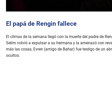
0
s
e
El papá de Rengin fallece
c
o
n
El clímax de la semana llegó con la muerte del padre de Reng
d
s
Selim volvió a expulsar a su hermana y la amenazó con reve
o
f
más las cosas, Evren (amigo de Bahar) fue testigo de un abr
5
ocultos.
m
i
n
u
t
e
s
,
2
8
s
e
c
o