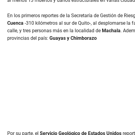
al menos 13 muertos y daños estructurales en varias ciudad
En los primeros reportes de la Secretaría de Gestión de Ries
Cuenca
-310 kilómetros al sur de Quito-, al desplomarse la
calle, y tres personas más en la localidad de
Machala
. Adem
provincias del país:
Guayas y Chimborazo
Por su parte, el
Servicio Geológico de Estados Unidos
report