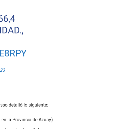
66,4
DAD.,
E8RPY
023
sso detalló lo siguiente:
s en la Provincia de Azuay)