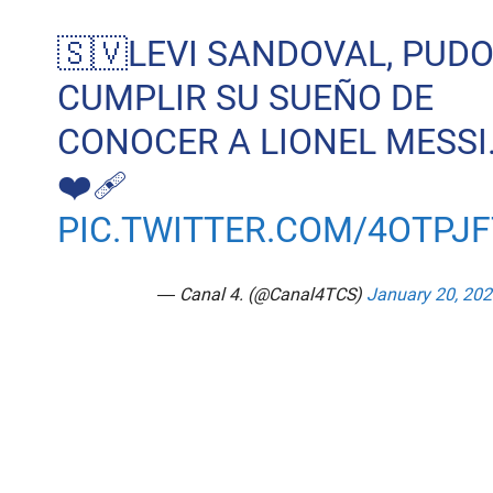
🇸🇻LEVI SANDOVAL, PUD
CUMPLIR SU SUEÑO DE
CONOCER A LIONEL MESSI.
❤️‍🩹
PIC.TWITTER.COM/4OTPJ
— Canal 4. (@Canal4TCS)
January 20, 202