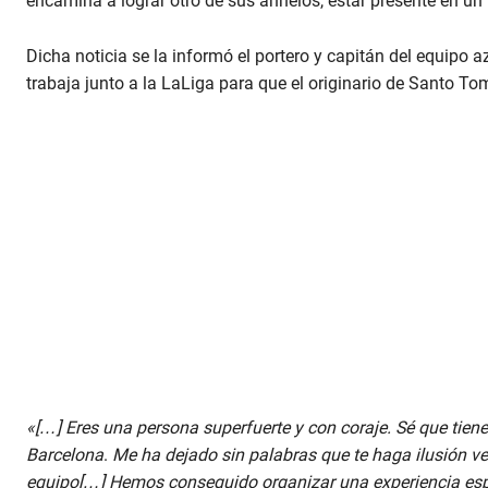
encamina a lograr otro de sus anhelos, estar presente en un 
Dicha noticia se la informó el portero y capitán del equipo 
trabaja junto a la LaLiga para que el originario de Santo T
«[…] Eres una persona superfuerte y con coraje. Sé que tiene
Barcelona
.
Me ha dejado sin palabras que te haga ilusión v
equipo[…] Hemos conseguido organizar una experiencia espec