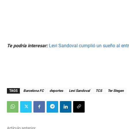
Te podría interesar:
Levi Sandoval cumplió un sueño al entr
TAGS
Barcelona FC
deportes
Levi Sandoval
TCS
Ter Stegen
Artículo anterior