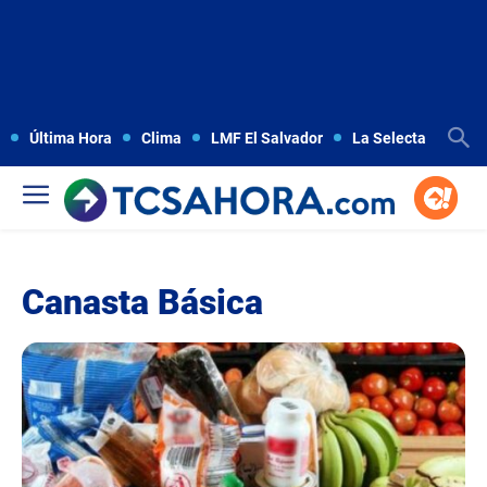
Última Hora
Clima
LMF El Salvador
La Selecta
Copa
Canasta Básica