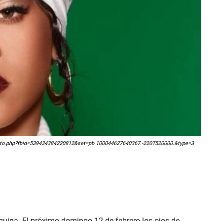
/photo.php?fbid=539434384220812&set=pb.100044627640367.-2207520000.&type=3
squina. El próximo domingo 12 de febrero los ojos de