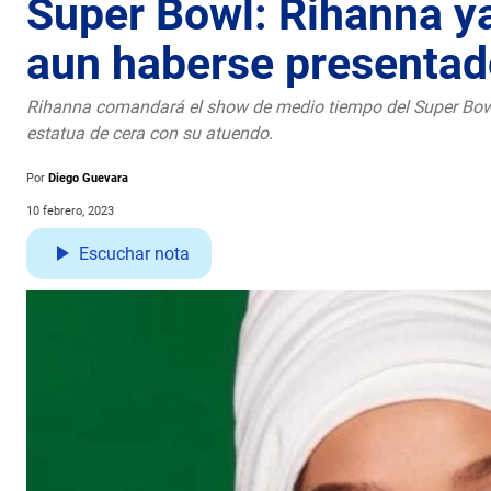
Super Bowl: Rihanna ya
aun haberse presentad
Rihanna comandará el show de medio tiempo del Super Bowl
estatua de cera con su atuendo.
Por
Diego Guevara
10 febrero, 2023
Escuchar nota