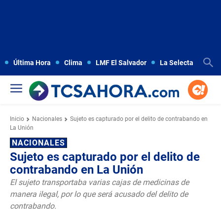
Última Hora
Clima
LMF El Salvador
La Selecta
Copa
Inicio
Nacionales
Sujeto es capturado por el delito de contrabando en
La Unión
NACIONALES
Sujeto es capturado por el delito de
contrabando en La Unión
El sujeto transportaba varias cajas de medicinas de
manera ilegal, por lo que será acusado del delito de
contrabando.