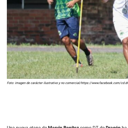
Foto: imagen de carácter ilustrativo y no comercial/https://www.facebook.com/cd.dr
Una nueva etapa de
Marvin Benítez
como DT de
Dragón
ha 