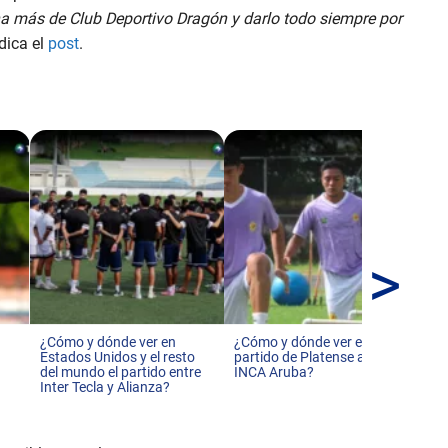
ha más de Club Deportivo Dragón y darlo todo siempre por
ndica el
post
.
>
Ron
Bar
Liv
¿Cómo y dónde ver en
¿Cómo y dónde ver el
Estados Unidos y el resto
partido de Platense ante
del mundo el partido entre
INCA Aruba?
Inter Tecla y Alianza?