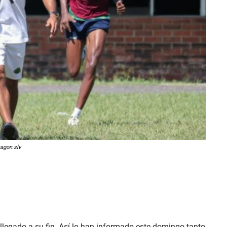
agon.slv
llegado a su fin. Así lo han informado este domingo tanto