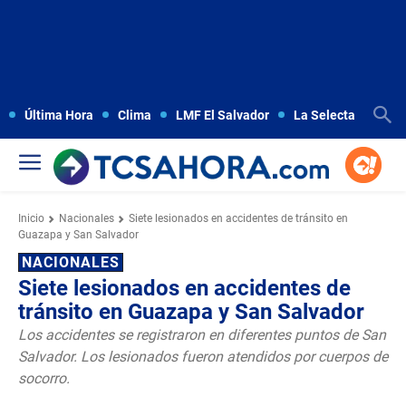
Última Hora
Clima
LMF El Salvador
La Selecta
Copa
Inicio
Nacionales
Siete lesionados en accidentes de tránsito en
Guazapa y San Salvador
NACIONALES
Siete lesionados en accidentes de
tránsito en Guazapa y San Salvador
Los accidentes se registraron en diferentes puntos de San
Salvador. Los lesionados fueron atendidos por cuerpos de
socorro.