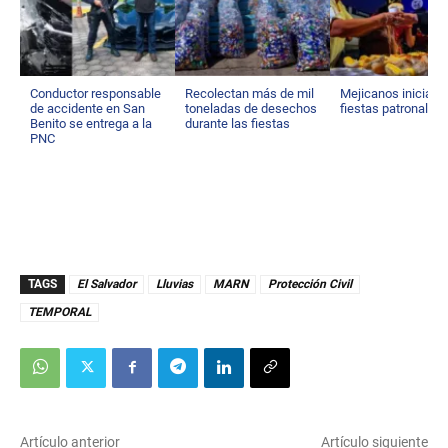
Conductor responsable
Recolectan más de mil
Mejicanos inicia s
de accidente en San
toneladas de desechos
fiestas patronales
Benito se entrega a la
durante las fiestas
PNC
TAGS
El Salvador
Lluvias
MARN
Protección Civil
TEMPORAL
Artículo anterior
Artículo siguiente