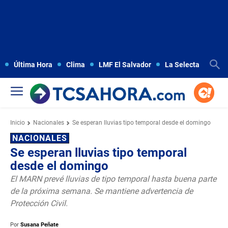
Última Hora
Clima
LMF El Salvador
La Selecta
Copa
Inicio
Nacionales
Se esperan lluvias tipo temporal desde el domingo
NACIONALES
Se esperan lluvias tipo temporal
desde el domingo
El MARN prevé lluvias de tipo temporal hasta buena parte
de la próxima semana. Se mantiene advertencia de
Protección Civil.
Por
Susana Peñate