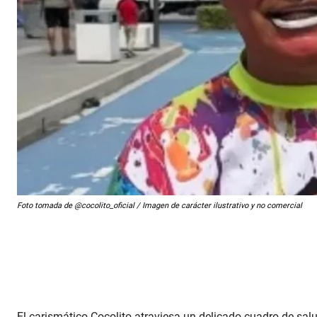
Foto tomada de @cocolito_oficial / Imagen de carácter ilustrativo y no comercial
El carismático Cocolito atraviesa un delicado cuadro de salu