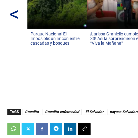
<
Parque Nacional El
¡Larissa Graniello cumpl
Imposible: un rincón entre
33! Así la sorprendieron 
cascadas y bosques
“Viva la Mañana”
TAGS
Cocolito
Cocolito enfermedad
El Salvador
payaso Salvador