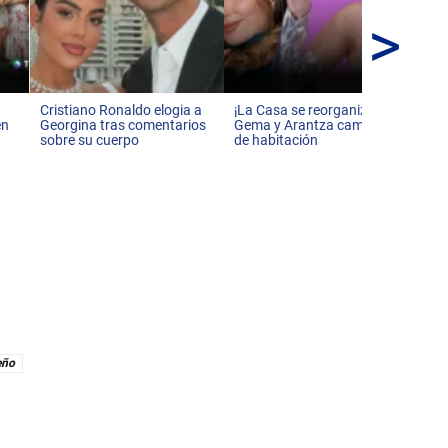
>
Leo
im
in
e
Cristiano Ronaldo elogia a
¡La Casa se reorganiza!
en
Georgina tras comentarios
Gema y Arantza cambian
sobre su cuerpo
de habitación
eño