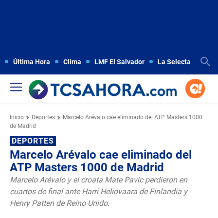
Última Hora
Clima
LMF El Salvador
La Selecta
Copa
Inicio
Deportes
Marcelo Arévalo cae eliminado del ATP Masters 1000
de Madrid
DEPORTES
Marcelo Arévalo cae eliminado del
ATP Masters 1000 de Madrid
Marcelo Arévalo y el croata Mate Pavic perdieron en
cuartos de final ante Harri Heliovaara de Finlandia y
Henry Patten de Reino Unido.