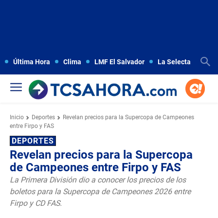
Última Hora
Clima
LMF El Salvador
La Selecta
Copa
Inicio
Deportes
Revelan precios para la Supercopa de Campeones
entre Firpo y FAS
DEPORTES
Revelan precios para la Supercopa
de Campeones entre Firpo y FAS
La Primera División dio a conocer los precios de los
boletos para la Supercopa de Campeones 2026 entre
Firpo y CD FAS.