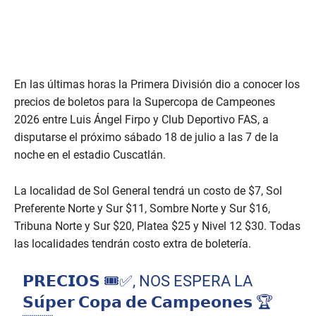
En las últimas horas la Primera División dio a conocer los
precios de boletos para la Supercopa de Campeones
2026 entre Luis Ángel Firpo y Club Deportivo FAS, a
disputarse el próximo sábado 18 de julio a las 7 de la
noche en el estadio Cuscatlán.
La localidad de Sol General tendrá un costo de $7, Sol
Preferente Norte y Sur $11, Sombre Norte y Sur $16,
Tribuna Norte y Sur $20, Platea $25 y Nivel 12 $30. Todas
las localidades tendrán costo extra de boletería.
𝗣𝗥𝗘𝗖𝗜𝗢𝗦 🎟️✅, NOS ESPERA LA
𝗦𝘂́𝗽𝗲𝗿 𝗖𝗼𝗽𝗮 𝗱𝗲 𝗖𝗮𝗺𝗽𝗲𝗼𝗻𝗲𝘀 🏆