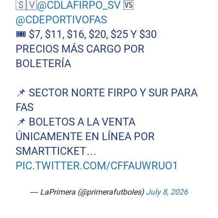
🇸🇻
@CDLAFIRPO_SV
🆚
@CDEPORTIVOFAS
🎟️ $7, $11, $16, $20, $25 Y $30
PRECIOS MÁS CARGO POR
BOLETERÍA
📌 SECTOR NORTE FIRPO Y SUR PARA
FAS
📌 BOLETOS A LA VENTA
ÚNICAMENTE EN LÍNEA POR
SMARTTICKET…
PIC.TWITTER.COM/CFFAUWRUO1
— LaPrimera (@primerafutboles)
July 8, 2026