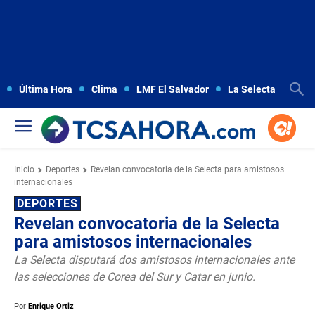
Última Hora
Clima
LMF El Salvador
La Selecta
Copa
Inicio
Deportes
Revelan convocatoria de la Selecta para amistosos
internacionales
DEPORTES
Revelan convocatoria de la Selecta
para amistosos internacionales
La Selecta disputará dos amistosos internacionales ante
las selecciones de Corea del Sur y Catar en junio.
Por
Enrique Ortiz